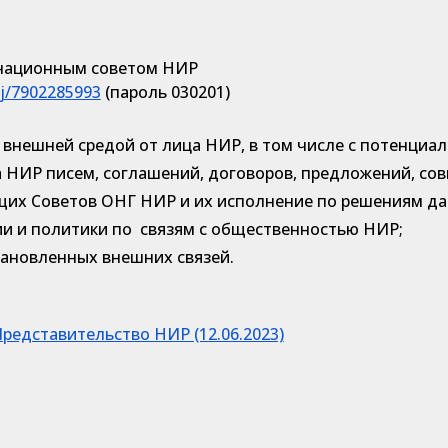
национным советом НИР
/j/7902285993
(пароль 030201)
 внешней средой от лица НИР, в том числе с потенци
 НИР писем, соглашений, договоров, предложений, совм
их Советов ОНГ НИР и их исполнение по решениям да
и и политики по связям с общественностью НИР;
ановленных внешних связей.
едставительство НИР (12.06.2023)