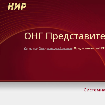
Sk
ОНГ
Представит
Структура
/
Международный уровень
/
Представительство НИР
Системна