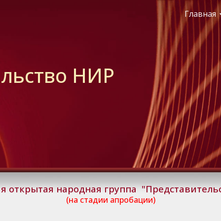
Главная
ip to main content
Skip to navigat
ельство НИР
я о
ткрытая народная группа "Представитель
(на стадии
апробации
)