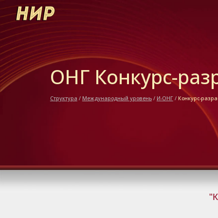
Sk
ОНГ Конкурс-раз
Структура
/
Международный уровень
/
И-ОНГ
/
Конкурс-разра
"