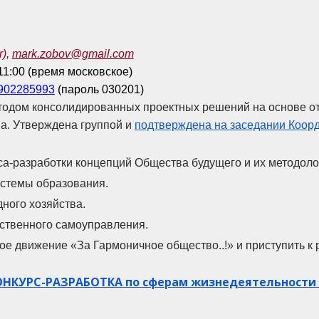
r),
mark.zobov@gmail.com
11:00 (время московское)
7902285993
(пароль 030201)
тодом консолидированных проектных решений на основе от
а. Утверждена группой и
подтверждена
на заседании Коор
са-разработки концепций Общества будущего и их методоло
истемы образования.
ного хозяйства.
ственного самоуправления.
 движение «За Гармоничное общество..!» и приступить к 
КУРС-РАЗРАБОТКА по сферам жизнедеятельности 