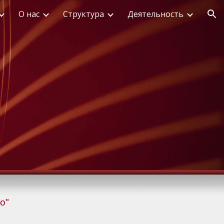
О нас
Структура
Деятельность
ion
о"