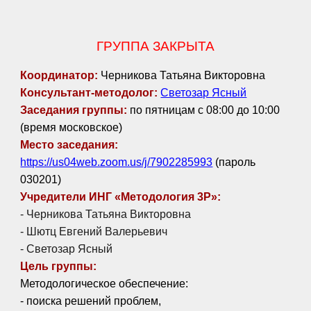
ГРУППА ЗАКРЫТА
Координатор:
Черникова Татьяна Викторовна
Консультант-методолог
:
Светозар Ясный
Заседания группы:
по
пятниц
ам с 0
8
:00 до 1
0
:00
(время московское)
Место заседания:
https://us04web.zoom.us/j/7902285993
(пароль
030201)
Учредители ИНГ «Методология 3Р»:
- Черникова Татьяна Викторовна
- Шютц Евгений Валерьевич
- Светозар Ясный
Цель
группы:
Методологическое обеспечение:
- поиска решений проблем,