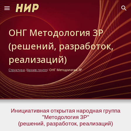
Skip to main content
Skip to navigation
О
НГ
Методология 3Р
(решений, разработок,
реализаций)
Структура
/
Архив групп
/
ОНГ
Методология 3Р
Инициативная
открытая народная группа
"Методология 3Р"
(решений, разработок, реализаций)