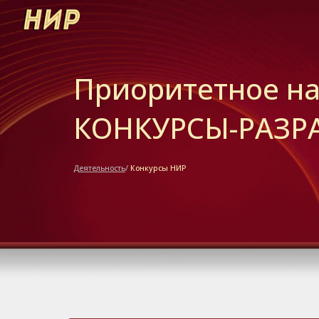
Sk
Приоритетное н
КОНКУРСЫ-РАЗР
Деятельность
/
К
онкурсы НИР