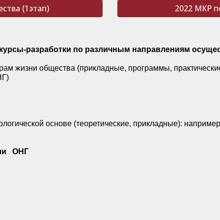
ства (1этап)
2022 МКР п
курсы-разработки по различным направлениям осуще
ам жизни общества (прикладные, программы, практические
НГ)
ологической основе (теоретические, прикладные): например
иали ОНГ